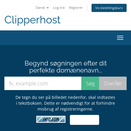
Dansk
Log ind
Registrer
Vis bestillingskurv
Clipperhost
Skift
navig
Begynd søgningen efter dit
perfekte domænenavn...
De tegn du ser på billedet nedenfor, skal indtastes
i tekstboksen. Dette er nødvendigt for at forhindre
misbrug af registreringerne.