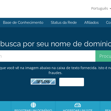
Português
Base de Conhecimento
Status da Rede
Afiliados
Co
usca por seu nome de domínio p
 que você vê na imagem abaixo na caixa de texto fornecida. Isto é n
fraudes.
REGISTRAR UM DOMÍNIO
HOSPEDAR UM SITE
REA