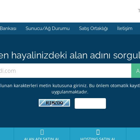
 Bankası
Sunucu/Ağ Durumu
Satış Ortaklığı
İletişim
 hayalinizdeki alan adını sorgula
lunan karakterleri metin kutusuna giriniz. Bu önlem otomatik kayıt
uygulanmaktadır.
ALAN ADI SATIN AL
HOSTING SATIN AL