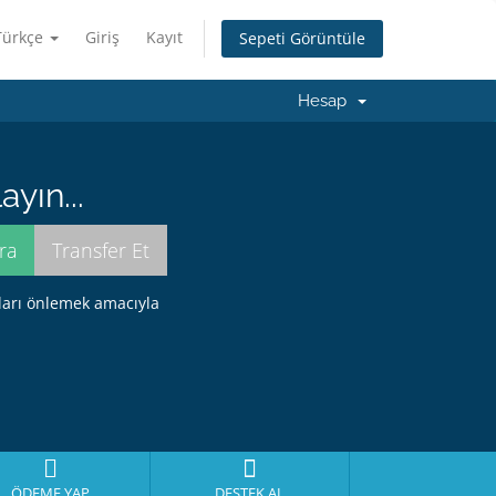
Türkçe
Giriş
Kayıt
Sepeti Görüntüle
Hesap
yın...
ları önlemek amacıyla
ÖDEME YAP
DESTEK AL